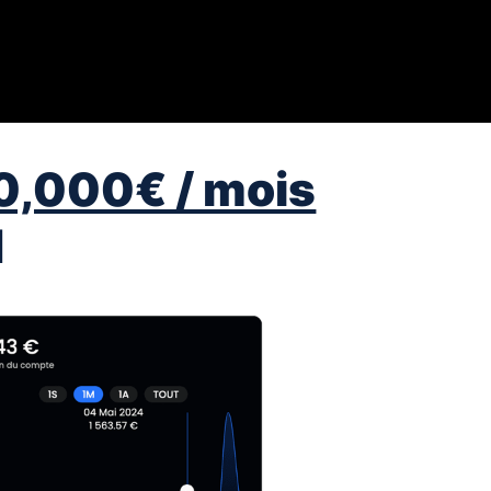
0,000€ / mois
M